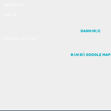
Đặt lịch hẹn
Liên hệ
DANH MỤC
DỊCH VỤ LUẬT SƯ
BẢN ĐỒ GOOGLE MAP