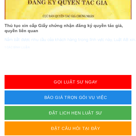
Thủ tục xin cấp Giấy chứng nhận đăng ký quyền tác giả,
quyền liên quan
Nắm bắt được nhu cầu của khách hàng trong lĩnh vực này, Luật AB xin..
1 CÁC BÌNH LUẬN
GỌI LUẬT SƯ NGAY
BÁO GIÁ TRỌN GÓI VỤ VIỆC
ĐẶT LỊCH HẸN LUẬT SƯ
ĐẶT CÂU HỎI TẠI ĐÂY