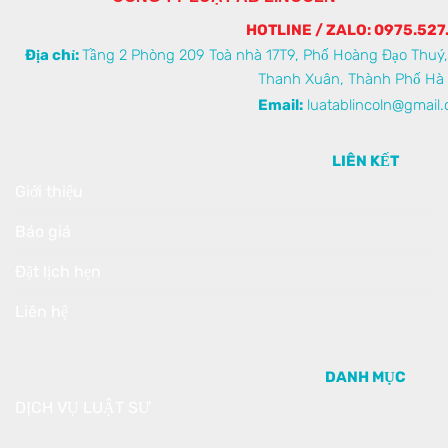
HOTLINE / ZALO: 0975.527
Địa chỉ:
Tầng 2 Phòng 209 Toà nhà 17T9, Phố Hoàng Đạo Thuý
Thanh Xuân, Thành Phố Hà 
Email:
luatablincoln@gmail
LIÊN KẾT
Giới thiệu
Báo giá
Đặt lịch hẹn
Liên hệ
DANH MỤC
DỊCH VỤ LUẬT SƯ