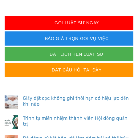
GỌI LUẬT SƯ NGAY
BÁO GIÁ TRỌN GÓI VỤ VIỆC
ĐẶT LỊCH HẸN LUẬT SƯ
ĐẶT CÂU HỎI TẠI ĐÂY
BÀI VIẾT MỚI
Giấy đặt cọc không ghi thời hạn có hiệu lực đến
khi nào
Trình tự miễn nhiệm thành viên Hội đồng quản
trị