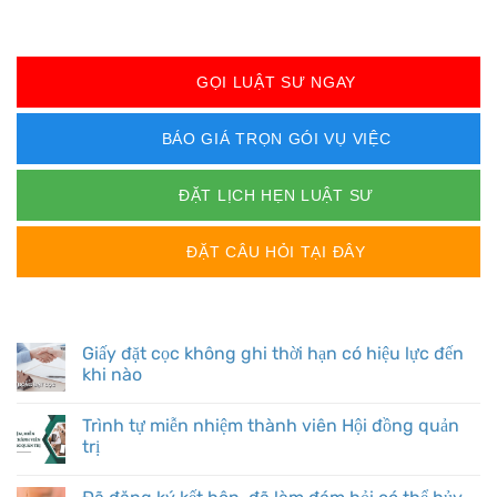
GỌI LUẬT SƯ NGAY
BÁO GIÁ TRỌN GÓI VỤ VIỆC
ĐẶT LỊCH HẸN LUẬT SƯ
ĐẶT CÂU HỎI TẠI ĐÂY
BÀI VIẾT MỚI
Giấy đặt cọc không ghi thời hạn có hiệu lực đến
khi nào
Trình tự miễn nhiệm thành viên Hội đồng quản
trị