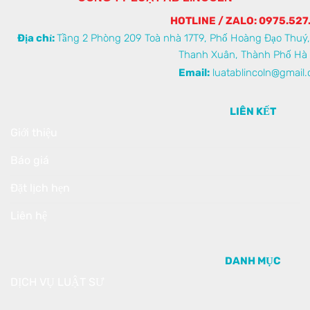
HOTLINE / ZALO: 0975.527
Địa chỉ:
Tầng 2 Phòng 209 Toà nhà 17T9, Phố Hoàng Đạo Thuý
Thanh Xuân, Thành Phố Hà 
Email:
luatablincoln@gmail
LIÊN KẾT
Giới thiệu
Báo giá
Đặt lịch hẹn
Liên hệ
DANH MỤC
DỊCH VỤ LUẬT SƯ