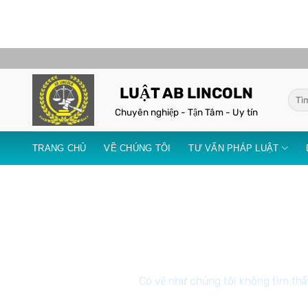
LUẬT AB LINCOLN
Chuyên nghiệp - Tận Tâm - Uy tín
TRANG CHỦ
VỀ CHÚNG TÔI
TƯ VẤN PHÁP LUẬT
Có vẻ như chúng tôi không tìm thấy