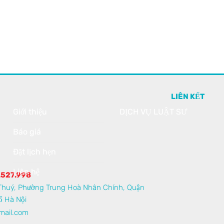
LIÊN KẾT
Giới thiệu
DỊCH VỤ LUẬT SƯ
Báo giá
Đặt lịch hẹn
Liên hệ
.527.998
Thuý, Phường Trung Hoà Nhân Chính, Quận
 Hà Nội
mail.com