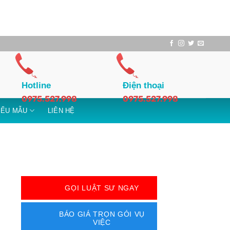
Hotline
Điện thoại
0975.527.998
0975.527.998
IỂU MẪU
LIÊN HỆ
GỌI LUẬT SƯ NGAY
BÁO GIÁ TRỌN GÓI VỤ
VIỆC