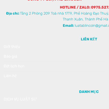
HOTLINE / ZALO: 0975.527
Địa chỉ:
Tầng 2 Phòng 209 Toà nhà 17T9, Phố Hoàng Đạo Thuý
Thanh Xuân, Thành Phố Hà 
Email:
luatablincoln@gmail
LIÊN KẾT
Giới thiệu
Báo giá
Đặt lịch hẹn
Liên hệ
DANH MỤC
DỊCH VỤ LUẬT SƯ