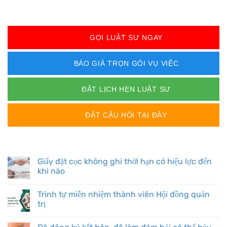
GỌI LUẬT SƯ NGAY
BÁO GIÁ TRỌN GÓI VỤ VIỆC
ĐẶT LỊCH HẸN LUẬT SƯ
ĐẶT CÂU HỎI TẠI ĐÂY
BÀI VIẾT MỚI
Giấy đặt cọc không ghi thời hạn có hiệu lực đến
khi nào
Trình tự miễn nhiệm thành viên Hội đồng quản
trị