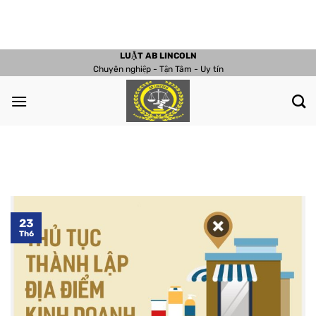
Chuyển
đến
nội
LUẬT AB LINCOLN
dung
Chuyên nghiệp - Tận Tâm - Uy tín
23
Th6