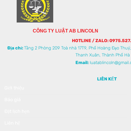
CÔNG TY LUẬT AB LINCOLN
HOTLINE / ZALO: 0975.527
Địa chỉ:
Tầng 2 Phòng 209 Toà nhà 17T9, Phố Hoàng Đạo Thuý
Thanh Xuân, Thành Phố Hà 
Email:
luatablincoln@gmail
LIÊN KẾT
Giới thiệu
Báo giá
Đặt lịch hẹn
Liên hệ