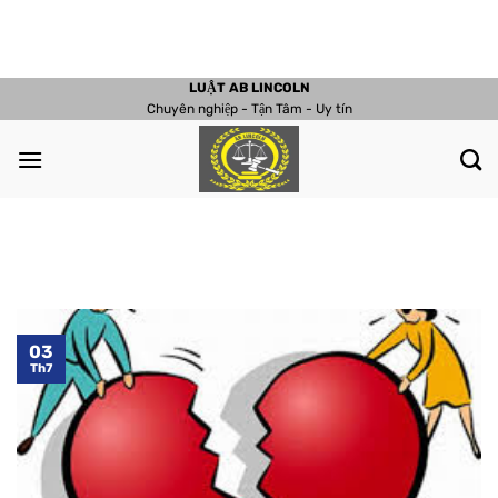
Chuyển
đến
nội
LUẬT AB LINCOLN
dung
Chuyên nghiệp - Tận Tâm - Uy tín
03
Th7