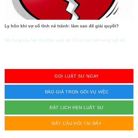
Ly hôn khi vợ cố tình né tránh: làm sao để giải quyết?
Nội dung câu hỏi: Xin chào Luật sư. Tôi có câu hỏi mong luật sư...
GỌI LUẬT SƯ NGAY
BÁO GIÁ TRỌN GÓI VỤ VIỆC
ĐẶT LỊCH HẸN LUẬT SƯ
ĐẶT CÂU HỎI TẠI ĐÂY