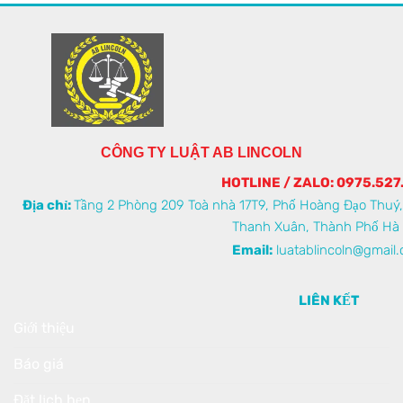
CÔNG TY LUẬT AB LINCOLN
HOTLINE / ZALO: 0975.527
Địa chỉ:
Tầng 2 Phòng 209 Toà nhà 17T9, Phố Hoàng Đạo Thuý
Thanh Xuân, Thành Phố Hà 
Email:
luatablincoln@gmail
LIÊN KẾT
Giới thiệu
Báo giá
Đặt lịch hẹn