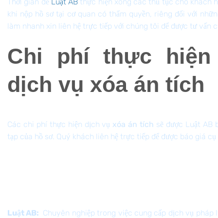
Thời gian để
Luật AB
thực hiện xong các thủ tục cho khách h
khi nộp hồ sơ tại cơ quan có thẩm quyền, riêng đối với nh
làm nhanh xin liên hệ trực tiếp với chúng tôi để được tư vấn c
Chi phí thực hiện
dịch vụ xóa án tích
Các chi phí thực hiện dịch vụ
xóa án tích
sẽ được Luật AB b
tạp của hồ sơ. Quý khách liên hệ trực tiếp để được báo giá c
Quý khách hàng nên lựa
chọn dịch vụ của Luật AB
Luật AB:
Chuyên nghiệp trong việc cung cấp dịch vụ pháp lý