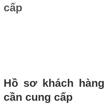
cấp
Tư vấn cụ thể quy định của pháp luật hiện hành về án
tích và xóa án tích
Thay mặt khách hàng soạn thảo hồ sơ chuẩn bị các
giấy tờ cần thiết và nộp hồ sơ tại cơ quan có thẩm
quyền
Thay mặt khách hàng nhận kết quả và bàn giao lại
cho khách hàng
Hồ sơ khách hàng
cần cung cấp