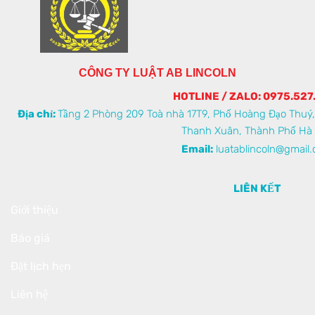
CÔNG TY LUẬT AB LINCOLN
HOTLINE / ZALO: 0975.527
Địa chỉ:
Tầng 2 Phòng 209 Toà nhà 17T9, Phố Hoàng Đạo Thuý
Thanh Xuân, Thành Phố Hà 
Email:
luatablincoln@gmail
LIÊN KẾT
Giới thiệu
Báo giá
Đặt lịch hẹn
Liên hệ