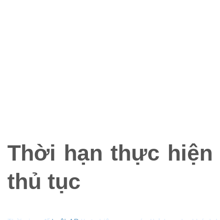
Giấy chứng nhận không phạm tội mới của cơ quan
công an cấp huyện nơi người bị kết án thường trú;
Giấy chứng nhận chấp hành xong án phạt tù;
Giấy xác nhận của cơ quan thi hành án dân sự về việc
thi hành xong các khoản bồi thường, án phí, tiền
phạt;
Bản sao sổ hộ khẩu;
Bản sao chứng minh nhân dân.
Thời hạn thực hiện
thủ tục