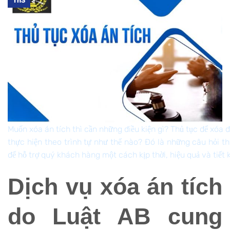
Th3
Muốn xóa án tích thì cần những điều kiện gì? Thủ tục để xóa 
thực hiện theo trình tự như thế nào? Đó là những câu hỏi thư
để hỗ trợ quý khách hàng một cách kịp thời, hiệu quả và tiết k
Dịch vụ xóa án tích
do Luật AB cung