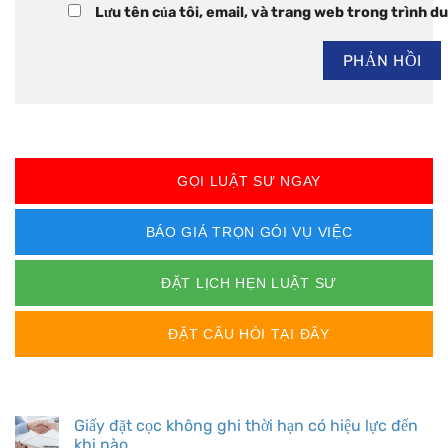
Lưu tên của tôi, email, và trang web trong trình duy
GỌI LUẬT SƯ NGAY
BÁO GIÁ TRỌN GÓI VỤ VIỆC
ĐẶT LỊCH HẸN LUẬT SƯ
ĐẶT CÂU HỎI TẠI ĐÂY
BÀI VIẾT MỚI
Giấy đặt cọc không ghi thời hạn có hiệu lực đến
khi nào