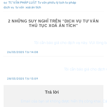
sự
,
TƯ VẤN PHÁP LUẬT
,
Tư vấn phiếu lý lịch tư pháp
và được gắn thẻ
dịch vụ
,
tư vấn
,
xoá án tích
.
2 NHỮNG SUY NGHĨ TRÊN “
DỊCH VỤ TƯ VẤN
THỦ TỤC XOÁ ÁN TÍCH
”
Nguyễn Thị Tuyết Mai
Tôi cần báo giá cho dịch vụ này. VUi lòng b
26/03/2025 TẠI 14:08
Đinh Văn Thanh Phước K
Tôi cần báo giá cho dịch
28/03/2025 TẠI 13:59
Trả lời
Email của bạn sẽ không được hiển thị công khai.
Cá