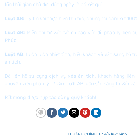
tốn thời gian chờ đợi, đúng ngày là có kết quả.
Luật AB:
Uy tín khi thực hiện thủ tục, chúng tôi cam kết 10
Luật AB:
Miễn phí tư vấn tất cả các vấn đề pháp lý liên 
Phúc.
Luật AB:
Luôn luôn nhiệt tình, hiếu khách và sẵn sàng hỗ tr
án tích.
Để liên hệ sử dụng dịch vụ
xóa án tích,
khách hàng liên
chuyên viên pháp lý tư vấn. Luật AB luôn sẵn sàng tư vấn v
Rất mong được hợp tác cùng quý khách!
Mục nhập này đã được đăng trong
TT HÀNH CHÍNH
,
Tư vấn luật hình