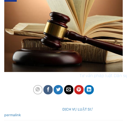
Tư vấn pháp luật Dân s
Mục nhập này đã được đăng trong
DỊCH VỤ LUẬT SƯ
. Đánh dấu trang
permalink
.