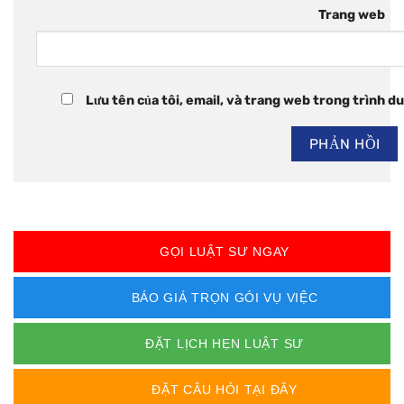
Trang web
Lưu tên của tôi, email, và trang web trong trình duy
GỌI LUẬT SƯ NGAY
BÁO GIÁ TRỌN GÓI VỤ VIỆC
ĐẶT LỊCH HẸN LUẬT SƯ
ĐẶT CÂU HỎI TẠI ĐÂY