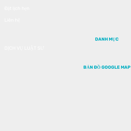
Đặt lịch hẹn
Liên hệ
DANH MỤC
DỊCH VỤ LUẬT SƯ
BẢN ĐỒ GOOGLE MAP