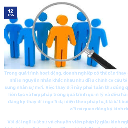
12
Th5
Trong quá trình hoạt động, doanh nghiệp có thể cần thay 
nhiều nguyên nhân khác nhau như điều chỉnh cơ cấu tổ
sung nhân sự mới. Việc thay đổi này phải tuân thủ đúng 
liên tục và hợp pháp trong quá trình quản lý và điều h
đăng ký thay đổi người đại diện theo pháp luật là bắt bu
với cơ quan đăng ký kinh d
Với đội ngũ luật sư và chuyên viên pháp lý giàu kinh n