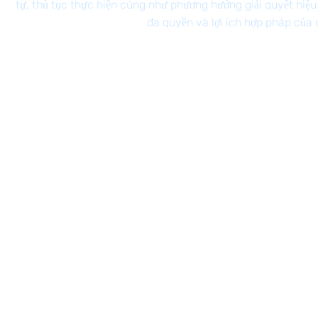
tự, thủ tục thực hiện cũng như phương hướng giải quyết hiệ
đa quyền và lợi ích hợp pháp của
Tư vấn sơ bộ cho quý khách các quy định của pháp
luật về đăng ký thay đổi người đại diện pháp luật của
doanh nghiệp;
Thay mặt khách hàng soạn thảo hồ sơ đăng ký thay
đổi người đại diện pháp luật của doanh nghiệp;
Đại diện khách hàng nộp hồ sơ tại Phòng Đăng ký
kinh doanh;
Thay mặt khách hàng theo dõi và kiểm tra tiến độ xét
duyệt hồ sơ;
Đại diện khách hàng nhận kết quả tại Phòng đăng ký
kinh doanh Sở Kế Hoạch và Đầu Tư;
Bàn giao kết quả trực tiếp tới khách hàng khi công
việc được hoàn thành.