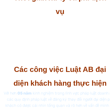
vụ
Thời gian xử lý hồ sơ là 03 – 05 ngày làm việc, tính từ
ngày nhận hồ sơ hợp lệ.
Quý khách vui lòng liên hệ số điện thoại
0975527998
để được tư vấn chi tiết và nhận báo giá cụ thể về dịch
vụ thay đổi người đại diện theo pháp luật của công ty
cổ phần.
Các công việc Luật AB đại
diện khách hàng thực hiện
Với hơn
05 năm
kinh nghiệm trong lĩnh vực pháp luật doanh
các quy định pháp luật về đăng ký thay đổi người đại diện 
khách có được cái nhìn tổng quan và rõ hơn về vấn đề mình 