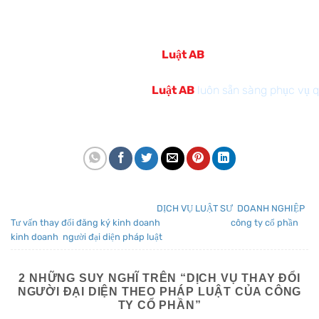
Để liên hệ sử dụng dịch vụ tư vấn pháp luật về thay đổi
người đại diện theo pháp luật của công ty cổ phần, quý
khách vui lòng liên hệ số
0975527998
để gặp luật sư,
chuyên viên pháp lý tư vấn.
Luật AB
sẵn sàng tư vấn và
hỗ trợ khách hàng 24/24.
Luật AB
luôn sẵn sàng phục vụ 
Mục nhập này đã được đăng trong
DỊCH VỤ LUẬT SƯ
,
DOANH NGHIỆP
,
Tư vấn thay đổi đăng ký kinh doanh
và được gắn thẻ
công ty cổ phần
,
kinh doanh
,
người đại diện pháp luật
.
2 NHỮNG SUY NGHĨ TRÊN “
DỊCH VỤ THAY ĐỔI
NGƯỜI ĐẠI DIỆN THEO PHÁP LUẬT CỦA CÔNG
TY CỔ PHẦN
”