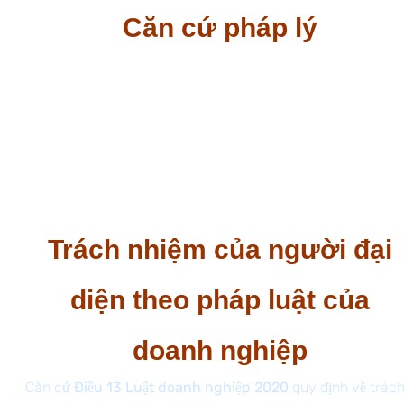
Căn cứ pháp lý
Luật doanh nghiệp 2020 số 59/2020/QH14 ngày 17
tháng 6 năm 2020;
Nghị định 01/2021/NĐ-CP về đăng ký doanh
nghiệp ngày 04 tháng 01 năm 2021;
Thông tư 01/2021/TT-BKHĐT hướng dẫn về đăng
ký doanh nghiệp ngày 16 tháng 03 năm 2021.
Trách nhiệm của người đại
diện theo pháp luật của
doanh nghiệp
Căn cứ
Điều 13 Luật doanh nghiệp 2020
quy định về trách