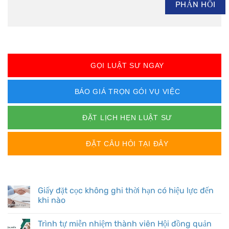
GỌI LUẬT SƯ NGAY
BÁO GIÁ TRỌN GÓI VỤ VIỆC
ĐẶT LỊCH HẸN LUẬT SƯ
ĐẶT CÂU HỎI TẠI ĐÂY
BÀI VIẾT MỚI
Giấy đặt cọc không ghi thời hạn có hiệu lực đến
khi nào
Trình tự miễn nhiệm thành viên Hội đồng quản