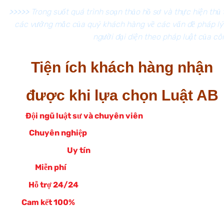
>>>>>
Trong suốt quá trình soạn thảo hồ sơ và thực hiện thủ 
các vướng mắc của quý khách hàng về các vấn đề pháp lý l
người đại diện theo pháp luật của cô
Tiện ích khách hàng nhận
được khi lựa chọn Luật AB
Đội ngũ luật sư và chuyên viên
giàu kinh nghiệm
Chuyên nghiệp
trong cung cấp dịch vụ pháp lý
Uy tín
khi thực hiện thủ tục
Miễn phí
tư vấn các vấn đề pháp lý liên quan
Hỗ trợ 24/24
các vấn đề pháp lý của quý khách
Cam kết 100%
ra kết quả đúng ngày cho quý khách