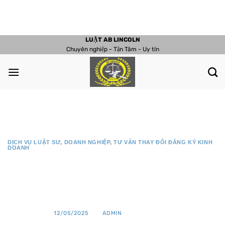
Chuyển
đến
nội
LUẬT AB LINCOLN
dung
Chuyên nghiệp - Tận Tâm - Uy tín
DỊCH VỤ LUẬT SƯ
,
DOANH NGHIỆP
,
TƯ VẤN THAY ĐỔI ĐĂNG KÝ KINH
DOANH
Dịch vụ thay đổi người đại diện theo
pháp luật của công ty cổ phần
ĐÃ ĐĂNG TRÊN
12/05/2025
BỞI
ADMIN