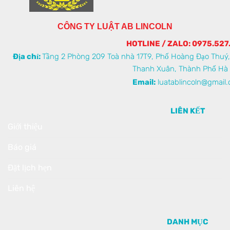
CÔNG TY LUẬT AB LINCOLN
HOTLINE / ZALO: 0975.527
Địa chỉ:
Tầng 2 Phòng 209 Toà nhà 17T9, Phố Hoàng Đạo Thuý
Thanh Xuân, Thành Phố Hà 
Email:
luatablincoln@gmail
LIÊN KẾT
Giới thiệu
Báo giá
Đặt lịch hẹn
Liên hệ
DANH MỤC