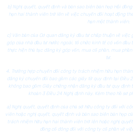
b) Nghị quyết, quyết định và bản sao biên bản họp Hội đồn
hạn hai thành viên trở lên về việc chuyển đổi hoạt động t
hạn một thành viên;
c) Văn bản của Cơ quan đăng ký đầu tư chấp thuận về việc
góp của nhà đầu tư nước ngoài, tổ chức kinh tế có vốn đầu 
thực hiện thủ tục đăng ký góp vốn, mua cổ phần, mua phần
tư.
4. Trường hợp chuyển đổi công ty trách nhiệm hữu hạn thành
đăng ký chuyển đổi bao gồm các giấy tờ quy định tại
Điều 2
không bao gồm Giấy chứng nhận đăng ký đầu tư quy định 
khoản 3 Điều 24 Nghị định này. Kèm theo hồ sơ ph
a) Nghị quyết, quyết định của chủ sở hữu công ty đối với c
viên hoặc nghị quyết, quyết định và bản sao biên bản họp củ
trách nhiệm hữu hạn hai thành viên trở lên hoặc nghị quyết
đồng cổ đông đối với công ty cổ phần về việ