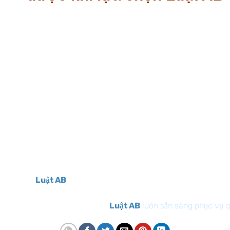
Đội ngũ luật sư và chuyên viên
giàu kinh nghiệm
Chuyên nghiệp
trong cung cấp dịch vụ pháp lý
Uy tín
khi thực hiện thủ tục
Miễn phí
tư vấn các vấn đề pháp lý liên quan
Hỗ trợ 24/24
các vấn đề pháp lý của quý khách
Cam kết 100%
ra kết quả đúng ngày cho quý khách
Để liên hệ sử dụng dịch vụ tư vấn pháp luật về chuyển
đổi loại hình doanh nghiệp từ công ty TNHH một thành
viên sang Công ty cổ phần, quý khách vui lòng liên hệ
số
0975527998
để gặp luật sư, chuyên viên pháp lý tư
vấn.
Luật AB
sẵn sàng tư vấn và hỗ trợ khách hàng
24/24.
Luật AB
luôn sẵn sàng phục vụ 