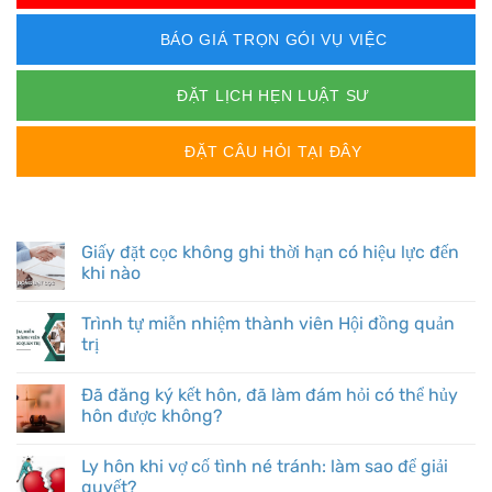
BÁO GIÁ TRỌN GÓI VỤ VIỆC
ĐẶT LỊCH HẸN LUẬT SƯ
ĐẶT CÂU HỎI TẠI ĐÂY
BÀI VIẾT MỚI
Giấy đặt cọc không ghi thời hạn có hiệu lực đến
khi nào
Trình tự miễn nhiệm thành viên Hội đồng quản
trị
Đã đăng ký kết hôn, đã làm đám hỏi có thể hủy
hôn được không?
Ly hôn khi vợ cố tình né tránh: làm sao để giải
quyết?