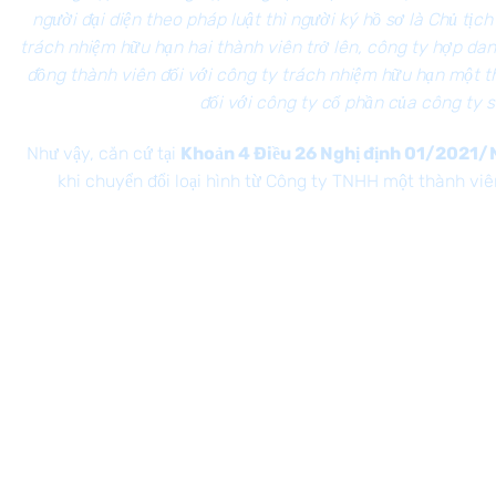
người đại diện theo pháp luật thì người ký hồ sơ là Chủ tịc
trách nhiệm hữu hạn hai thành viên trở lên, công ty hợp dan
đồng thành viên đối với công ty trách nhiệm hữu hạn một th
đối với công ty cổ phần của công ty 
Như vậy, căn cứ tại
Khoản 4 Điều 26 Nghị định 01/2021
khi chuyển đổi loại hình từ Công ty TNHH một thành vi
Giấy đề nghị đăng ký doanh nghiệp;
Điều lệ công ty;
Danh sách cổ đông sáng lập;
Bản sao giấy tờ pháp lý cá nhân đối với người đại diện
theo pháp luật;
Nghị quyết, quyết định của chủ sở hữu công ty đối với
công ty TNHH một thành viên;
Hợp đồng chuyển nhượng hoặc các giấy tờ chứng