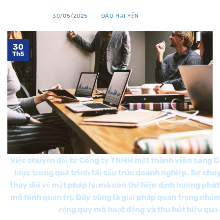
ĐÃ ĐĂNG TRÊN
30/05/2025
BỞI
ĐÀO HẢI YẾN
30
Th5
Việc chuyển đổi từ Công ty TNHH một thành viên sang Cô
lược trong quá trình tái cấu trúc doanh nghiệp. Sự chu
thay đổi về mặt pháp lý, mà còn thể hiện định hướng phát
mô hình quản trị. Đây cũng là giải pháp quan trọng nhằ
rộng quy mô hoạt động và thu hút hiệu quả 