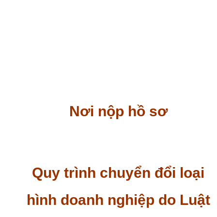
minh hoàn tất việc chuyển nhượng trong trường hợp
chuyển nhượng cổ phần, phần vốn góp; Hợp đồng
tặng cho trong trường hợp tặng cho cổ phần, phần
vốn góp; Bản sao văn bản xác nhận quyền thừa kế
hợp pháp của người thừa kế trong trường hợp thừa kế
theo quy định của pháp luật;
Giấy tờ xác nhận việc góp vốn của cổ đông mới.
Nơi nộp hồ sơ
Nộp hồ sơ online qua Cổng thông tin đăng ký doanh
nghiệp quốc gia.
Quy trình chuyển đổi loại
hình doanh nghiệp do Luật