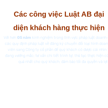
Các công việc Luật AB đại
diện khách hàng thực hiện
Với hơn
05 năm
kinh nghiệm trong lĩnh vực pháp luật doanh
các quy định pháp luật về đăng ký chuyển đổi loại hình do
viên sang Công ty cổ phần để quý khách có được cái nhìn 
đang vướng mắc; tư vấn chi tiết trình tự, thủ tục thực hiện 
quả nhất cho quý khách; đảm bảo tối đa quyền và lợ
Tư vấn sơ bộ cho quý khách các quy định của pháp
luật về đăng ký chuyển đổi loại hình doanh nghiệp từ
công ty TNHH một thành viên sang Công ty cổ phần;
Thay mặt khách hàng soạn thảo hồ sơ đăng ký
chuyển đổi loại hình doanh nghiệp từ công ty TNHH
một thành viên sang Công ty cổ phần;