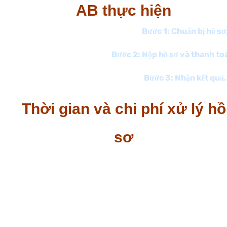
AB thực hiện
Bước 1: Chuẩn bị hồ sơ
Bước 2: Nộp hồ sơ và thanh toá
Bước 3: Nhận kết quả.
Thời gian và chi phí xử lý hồ
sơ
Thời gian xử lý hồ sơ là 03 – 05 ngày làm việc, tính từ
ngày nhận hồ sơ hợp lệ.
Quý khách vui lòng liên hệ số điện thoại
0975527998
để được tư vấn chi tiết và nhận báo giá cụ thể về dịch
vụ chuyển đổi loại hình từ công ty TNHH một thành
viên sang công ty cổ phần.