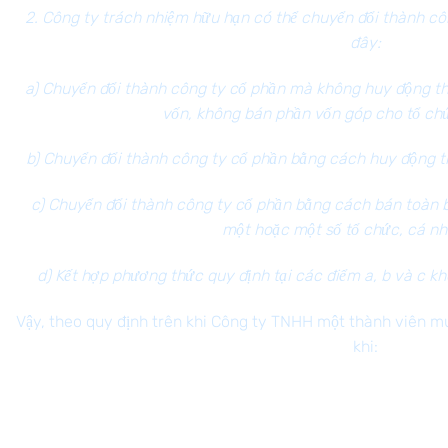
2. Công ty trách nhiệm hữu hạn có thể chuyển đổi thành c
đây:
a) Chuyển đổi thành công ty cổ phần mà không huy động t
vốn, không bán phần vốn góp cho tổ chứ
b) Chuyển đổi thành công ty cổ phần bằng cách huy động t
c) Chuyển đổi thành công ty cổ phần bằng cách bán toàn
một hoặc một số tổ chức, cá nh
d) Kết hợp phương thức quy định tại các điểm a, b và c 
Vậy, theo quy định trên khi Công ty TNHH một thành viên m
khi:
Công ty TNHH một thành viên tiếp nhận, huy động
thêm tổ chức, cá nhân khác góp vốn và có nhu cầu
muốn chuyển đổi thành công ty cổ phần;