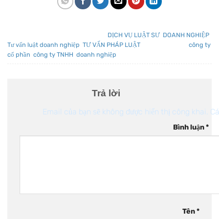
Mục nhập này đã được đăng trong
DỊCH VỤ LUẬT SƯ
,
DOANH NGHIỆP
,
Tư vấn luật doanh nghiệp
,
TƯ VẤN PHÁP LUẬT
và được gắn thẻ
công ty
cổ phần
,
công ty TNHH
,
doanh nghiệp
.
Trả lời
Email của bạn sẽ không được hiển thị công khai.
Cá
Bình luận
*
Tên
*