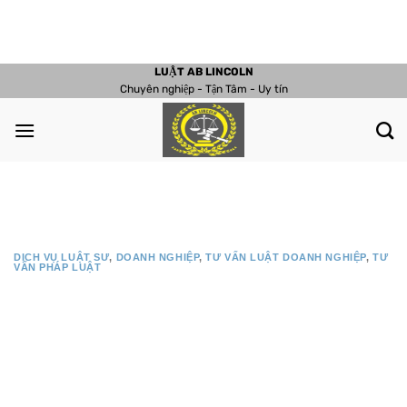
Chuyển
đến
nội
LUẬT AB LINCOLN
dung
Chuyên nghiệp - Tận Tâm - Uy tín
DỊCH VỤ LUẬT SƯ
,
DOANH NGHIỆP
,
TƯ VẤN LUẬT DOANH NGHIỆP
,
TƯ
VẤN PHÁP LUẬT
Dịch vụ tư vấn chuyển đổi từ Công ty
TNHH một thành viên lên Công ty cổ
phần