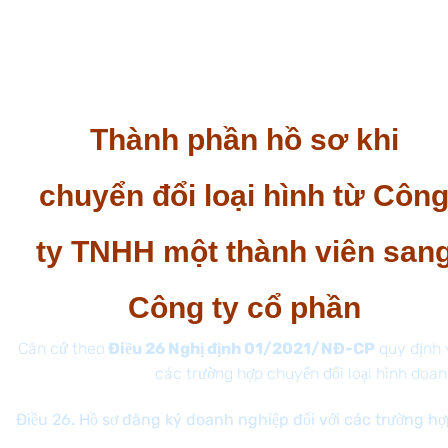
Chuyển đổi thành công ty cổ phần bằng cách bán
toàn bộ hoặc một phần phần vốn góp cho một hoặc
một số tổ chức, cá nhân khác.
Thành phần hồ sơ khi
chuyển đổi loại hình từ Côn
ty TNHH một thành viên san
Công ty cổ phần
Căn cứ theo
Điều 26 Nghị định 01/2021/NĐ-CP
quy định v
các trường hợp chuyển đổi loại hình doan
Điều 26. Hồ sơ đăng ký doanh nghiệp đối với các trường h