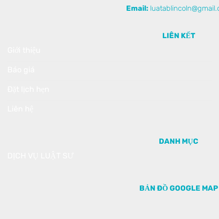
Email:
luatablincoln@gmail
LIÊN KẾT
Giới thiệu
Báo giá
Đặt lịch hẹn
Liên hệ
DANH MỤC
DỊCH VỤ LUẬT SƯ
BẢN ĐỒ GOOGLE MAP