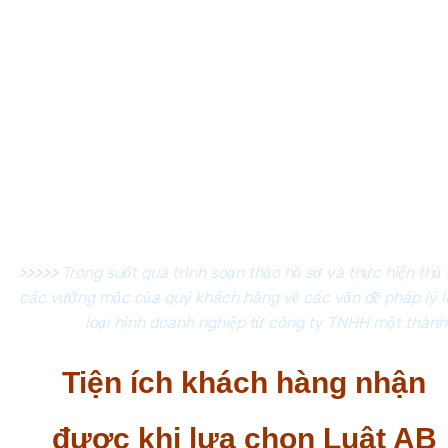
Đại diện khách hàng nộp hồ sơ tại Phòng Đăng ký
kinh doanh;
Thay mặt khách hàng theo dõi và kiểm tra tiến độ xét
duyệt hồ sơ;
Đại diện khách hàng nhận kết quả tại Phòng đăng ký
kinh doanh Sở Kế Hoạch và Đầu Tư;
Bàn giao kết quả trực tiếp tới khách hàng khi công
việc được hoàn thành.
>>>>>
Trong suốt quá trình soạn thảo hồ sơ và thực hiện thủ 
các vướng mắc của quý khách hàng về các vấn đề pháp lý li
loại hình doanh nghiệp từ công ty TNHH một thành
Tiện ích khách hàng nhận
được khi lựa chọn Luật AB